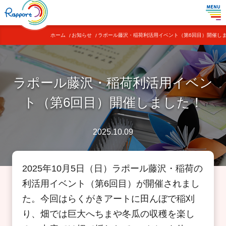
ホーム
お知らせ
ラポール藤沢・稲荷利活用イベント
（第6回目）
開催し
ラポール藤沢・稲荷利活用イベン
ト
（第6回目）
開催しました！
2025.10.09
2025年10月5日（日）ラポール藤沢・稲荷の
利活用イベント（第6回目）が開催されまし
た。今回はらくがきアートに田んぼで稲刈
り、畑では巨大へちまや冬瓜の収穫を楽し